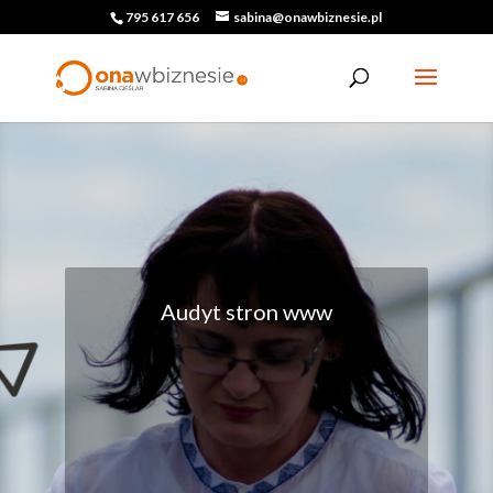
795 617 656
sabina@onawbiznesie.pl
Audyt stron www