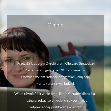
O mnie
„Przez 15 lat byłam Dyrektorem Obszaru Sprzedaży.
Zarządzałam grupą ok. 70 pracowników.
Doświadczyłam radości i satysfakcji, jaką dają
kontakty z innymi ludźmi.
Wiem również jak wiele emocji budzi trudny klient i jak
można przekuć te emocje w sukces mając
odpowiednią, praktyczną wiedzę.”