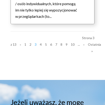
/ osób indywidualnych, które pomogą
im nie tylko lepiej się wypozycjonować
w przeglądarkach (to...
Strona 3
z 13
«
1
2
3
4
5
6
7
8
9
10
...
»
Ostatnia
»
Jeżeli uważasz, że mogę