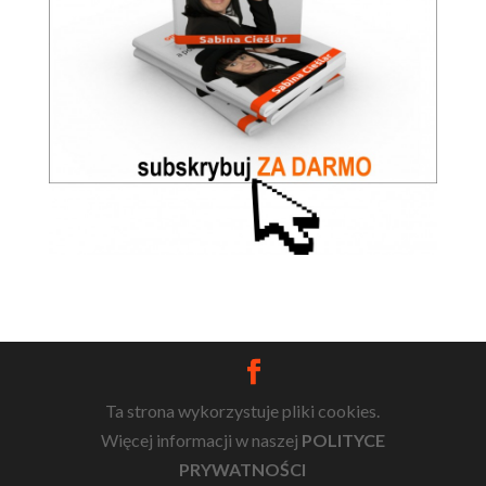
Ta strona wykorzystuje pliki cookies.
Więcej informacji w naszej
POLITYCE
PRYWATNOŚCI