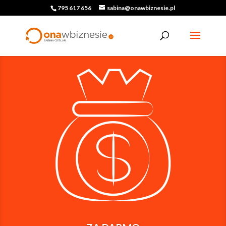
795 617 656
sabina@onawbiznesie.pl