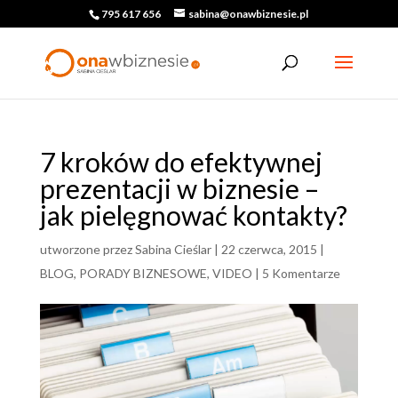
795 617 656
sabina@onawbiznesie.pl
7 kroków do efektywnej
prezentacji w biznesie –
jak pielęgnować kontakty?
utworzone przez
Sabina Cieślar
|
22 czerwca, 2015
|
BLOG
,
PORADY BIZNESOWE
,
VIDEO
|
5 Komentarze