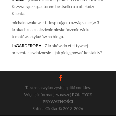
Krzyworączką, autorem bestsellera o obsłudze
Klienta.
michalnowakowski
-
Inspirujące rozwiązanie (w 3
krokach) na znalezienie nieskończenie wielu
tematów artykułów na bloga.
LaGARDEROBA
-
7 kroków do efektywnej
prezentacji w biznesie – jak pielęgnować kontakty?
Ta strona wykorzystuje pliki cookies.
Więcej informacji w naszej
POLITYCE
PRYWATNOŚCI
Sabina Cieślar © 2013-2026