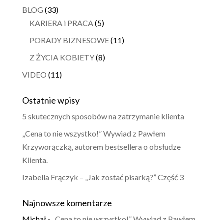
BLOG
(33)
KARIERA i PRACA
(5)
PORADY BIZNESOWE
(11)
Z ŻYCIA KOBIETY
(8)
VIDEO
(11)
Ostatnie wpisy
5 skutecznych sposobów na zatrzymanie klienta
„Cena to nie wszystko!” Wywiad z Pawłem
Krzyworączką, autorem bestsellera o obsłudze
Klienta.
Izabella Frączyk – „Jak zostać pisarką?” Część 3
Najnowsze komentarze
Michał
-
„Cena to nie wszystko!” Wywiad z Pawłem