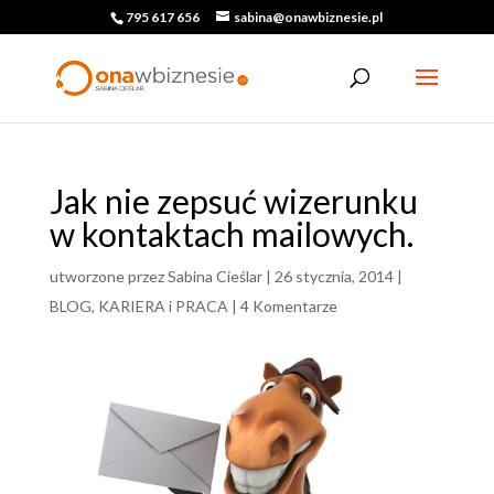
795 617 656
sabina@onawbiznesie.pl
Jak nie zepsuć wizerunku
w kontaktach mailowych.
utworzone przez
Sabina Cieślar
|
26 stycznia, 2014
|
BLOG
,
KARIERA i PRACA
|
4 Komentarze